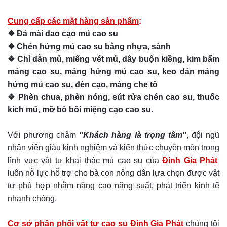
Cung cấp các mặt hàng sản phẩm
:
❖ Đá mài dao cạo mủ cao su
❖ Chén hứng mủ cao su bằng nhựa, sành
❖ Chỉ dẫn mủ, miếng vét mủ, dây buộn kiềng, kim bấm
máng cao su, máng hứng mủ cao su, keo dán máng
hứng mủ cao su, đèn cạo, máng che tô
❖ Phèn chua, phèn nóng, sút rửa chén cao su, thuốc
kích mũ, mỡ bò bôi miệng cạo cao su.
Với phương châm
"Khách hàng là trọng tâm"
, đội ngũ
nhân viên giàu kinh nghiệm và kiến thức chuyên môn trong
lĩnh vực vật tư khai thác mủ cao su của
Đinh Gia Phát
luôn nỗ lực hỗ trợ cho bà con nông dân lựa chọn được vật
tư phù hợp nhằm nâng cao năng suất, phát triển kinh tế
nhanh chóng.
Cơ sở phân phối vật tư cao su Đinh Gia Phát
chúng tôi