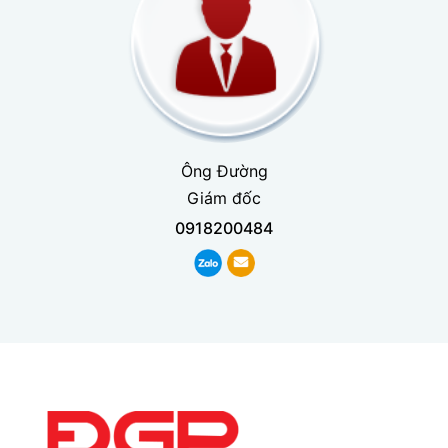
Ông Đường
Giám đốc
0918200484