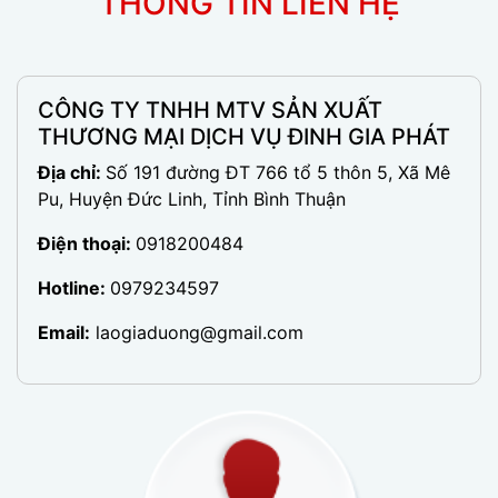
THÔNG TIN LIÊN HỆ
CÔNG TY TNHH MTV SẢN XUẤT
THƯƠNG MẠI DỊCH VỤ ĐINH GIA PHÁT
Địa chỉ:
Số 191 đường ĐT 766 tổ 5 thôn 5, Xã Mê
Pu, Huyện Đức Linh, Tỉnh Bình Thuận
Điện thoại:
0918200484
Hotline:
0979234597
Email:
laogiaduong@gmail.com