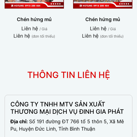
Chén hứng mủ
Chén hứng mủ
Liên hệ
Liên hệ
/ Giá
/ Giá
Liên hệ
Liên hệ
(đơn tối thiểu)
(đơn tối thiểu)
THÔNG TIN LIÊN HỆ
CÔNG TY TNHH MTV SẢN XUẤT
THƯƠNG MẠI DỊCH VỤ ĐINH GIA PHÁT
Địa chỉ:
Số 191 đường ĐT 766 tổ 5 thôn 5, Xã Mê
Pu, Huyện Đức Linh, Tỉnh Bình Thuận