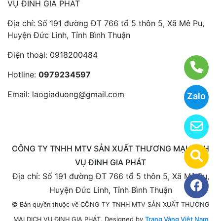
VỤ ĐINH GIA PHÁT
Địa chỉ: Số 191 đường ĐT 766 tổ 5 thôn 5, Xã Mê Pu,
Huyện Đức Linh, Tỉnh Bình Thuận
Điện thoại:
0918200484
Hotline:
0979234597
Email:
laogiaduong@gmail.com
Zalo
CÔNG TY TNHH MTV SẢN XUẤT THƯƠNG MẠI DỊCH
VỤ ĐINH GIA PHÁT
Địa chỉ: Số 191 đường ĐT 766 tổ 5 thôn 5, Xã Mê Pu,
Huyện Đức Linh, Tỉnh Bình Thuận
© Bản quyền thuộc về CÔNG TY TNHH MTV SẢN XUẤT THƯƠNG
Designed by
Trang Vàng Việt Nam
MẠI DỊCH VỤ ĐINH GIA PHÁT.