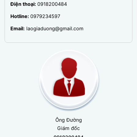
Điện thoại:
0918200484
Hotline:
0979234597
Email:
laogiaduong@gmail.com
Ông Đường
Giám đốc