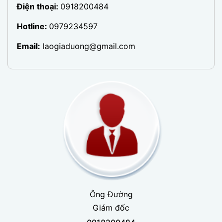
Điện thoại:
0918200484
Hotline:
0979234597
Email:
laogiaduong@gmail.com
Ông Đường
Giám đốc