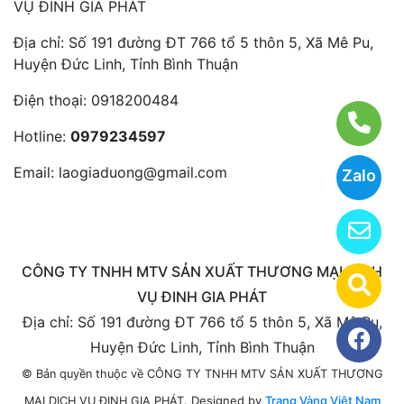
VỤ ĐINH GIA PHÁT
Địa chỉ: Số 191 đường ĐT 766 tổ 5 thôn 5, Xã Mê Pu,
Huyện Đức Linh, Tỉnh Bình Thuận
Điện thoại:
0918200484
Hotline:
0979234597
Email:
laogiaduong@gmail.com
Zalo
CÔNG TY TNHH MTV SẢN XUẤT THƯƠNG MẠI DỊCH
VỤ ĐINH GIA PHÁT
Địa chỉ: Số 191 đường ĐT 766 tổ 5 thôn 5, Xã Mê Pu,
Huyện Đức Linh, Tỉnh Bình Thuận
© Bản quyền thuộc về CÔNG TY TNHH MTV SẢN XUẤT THƯƠNG
Designed by
Trang Vàng Việt Nam
MẠI DỊCH VỤ ĐINH GIA PHÁT.