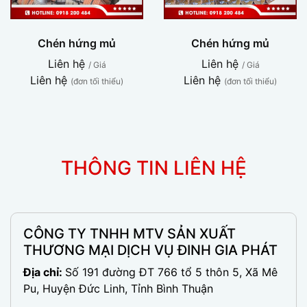
Chén hứng mủ
Chén hứng mủ
Liên hệ
Liên hệ
/ Giá
/ Giá
Liên hệ
Liên hệ
(đơn tối thiểu)
(đơn tối thiểu)
THÔNG TIN LIÊN HỆ
CÔNG TY TNHH MTV SẢN XUẤT
THƯƠNG MẠI DỊCH VỤ ĐINH GIA PHÁT
Địa chỉ:
Số 191 đường ĐT 766 tổ 5 thôn 5, Xã Mê
Pu, Huyện Đức Linh, Tỉnh Bình Thuận