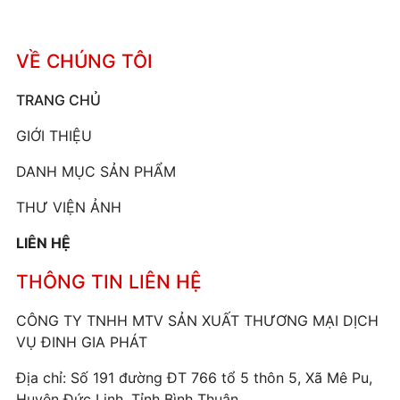
VỀ CHÚNG TÔI
TRANG CHỦ
GIỚI THIỆU
DANH MỤC SẢN PHẨM
THƯ VIỆN ẢNH
LIÊN HỆ
THÔNG TIN LIÊN HỆ
CÔNG TY TNHH MTV SẢN XUẤT THƯƠNG MẠI DỊCH
VỤ ĐINH GIA PHÁT
Địa chỉ: Số 191 đường ĐT 766 tổ 5 thôn 5, Xã Mê Pu,
Huyện Đức Linh, Tỉnh Bình Thuận