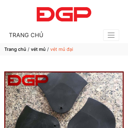
TRANG CHỦ
Trang chủ
/
vét mủ
/
vét mủ đại