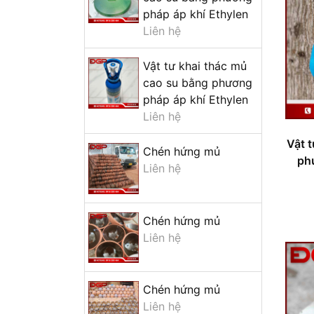
Vật tư khai thác mủ cao su
pháp áp khí Ethylen
bằng phương pháp áp khí
Liên hệ
Ethylen
Vật tư khai thác mủ
Vật tư khai thác mủ cao su
cao su bằng phương
bằng phương pháp áp khí
pháp áp khí Ethylen
Ethylen
Liên hệ
Vật tư khai thác mủ cao su
Vật 
Chén hứng mủ
bằng phương pháp áp khí
ph
Liên hệ
Ethylen
+ Mở nhóm...
Chén hứng mủ
Liên hệ
Chén hứng mủ
Liên hệ