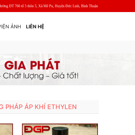
đường ĐT 766 tổ 5 thôn 5, Xã Mê Pu, Huyện Đức Linh, Bình Thuận
VIỆN ẢNH
LIÊN HỆ
G PHÁP ÁP KHÍ ETHYLEN