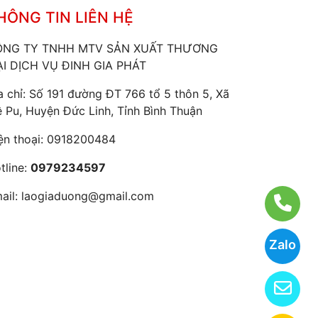
HÔNG TIN LIÊN HỆ
ÔNG TY TNHH MTV SẢN XUẤT THƯƠNG
I DỊCH VỤ ĐINH GIA PHÁT
a chỉ: Số 191 đường ĐT 766 tổ 5 thôn 5, Xã
 Pu, Huyện Đức Linh, Tỉnh Bình Thuận
ện thoại:
0918200484
tline:
0979234597
ail:
laogiaduong@gmail.com
Zalo