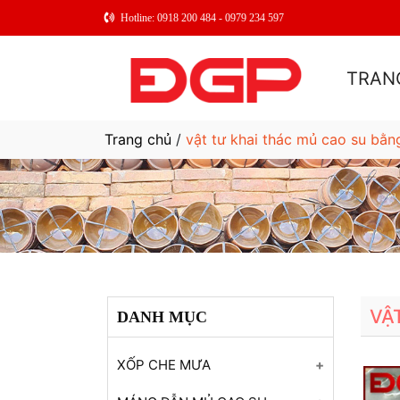
Hotline: 0918 200 484 - 0979 234 597
TRAN
Trang chủ
/
vật tư khai thác mủ cao su bằn
VẬ
DANH MỤC
XỐP CHE MƯA
Xốp che mưa