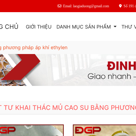
Email: laogiaduong@gmail.com
Số 191 
G CHỦ
GIỚI THIỆU
DANH MỤC SẢN PHẨM
THƯ 
g phương pháp áp khí ethylen
T TƯ KHAI THÁC MỦ CAO SU BẰNG PHƯƠN