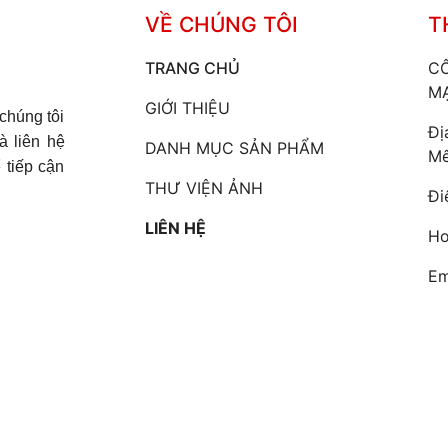
VỀ CHÚNG TÔI
T
TRANG CHỦ
C
MẠ
GIỚI THIỆU
chúng tôi
Đị
à liên hệ
DANH MỤC SẢN PHẨM
Mê
 tiếp cận
THƯ VIỆN ẢNH
Đi
LIÊN HỆ
Ho
Em