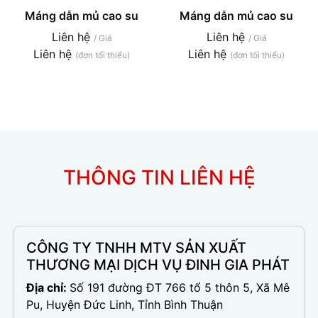
Máng dẫn mủ cao su
Máng dẫn mủ cao su
Liên hệ
Liên hệ
/ Giá
/ Giá
Liên hệ
Liên hệ
(đơn tối thiểu)
(đơn tối thiểu)
THÔNG TIN LIÊN HỆ
CÔNG TY TNHH MTV SẢN XUẤT
THƯƠNG MẠI DỊCH VỤ ĐINH GIA PHÁT
Địa chỉ:
Số 191 đường ĐT 766 tổ 5 thôn 5, Xã Mê
Pu, Huyện Đức Linh, Tỉnh Bình Thuận