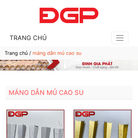
TRANG CHỦ
Trang chủ
/
máng dẫn mủ cao su
MÁNG DẪN MỦ CAO SU